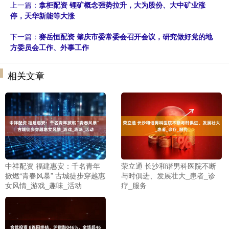
上一篇：
拿柜配资 锂矿概念强势拉升，大为股份、大中矿业涨
停，天华新能等大涨
下一篇：
赛岳恒配资 肇庆市委常委会召开会议，研究做好党的地
方委员会工作、外事工作
相关文章
中祥配资 福建惠安：千名青年
荣立通 长沙和谐男科医院不断
掀燃“青春风暴” 古城徒步穿越惠
与时俱进、发展壮大_患者_诊
女风情_游戏_趣味_活动
疗_服务