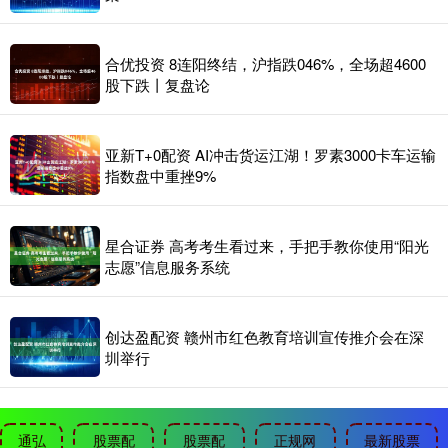
合优投资 8连阳终结，沪指跌046%，全场超4600
股下跌丨复盘论
亚新T+0配资 AI冲击货运江湖！罗素3000卡车运输
指数盘中重挫9%
星合证券 高考考生看过来，手把手教你使用“阳光
志愿”信息服务系统
创达盈配资 赣州市红色教育培训宣传推介会在深
圳举行
通弘
股票配
股票配
正规网
最新股票