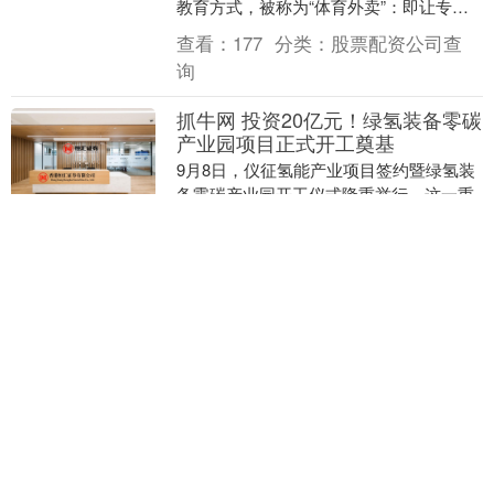
教育方式，被称为“体育外卖”：即让专业
体育教练带器材走进家庭或者是指定场
查看：
177
分类：
股票配资公司查
所，为孩子....
询
抓牛网 投资20亿元！绿氢装备零碳
产业园项目正式开工奠基
9月8日，仪征氢能产业项目签约暨绿氢装
备零碳产业园开工仪式隆重举行。这一重
大活动标志着仪征市在绿色能源产业发展
上迈出关键一步，也为扬州氢能产业链注
查看：
89
分类：
股票配资公司查询
入了全新动能。....
同花易配 2025年9月12日海口市菜
篮子江楠农产品批发市场有限公司
价格行情
（原标题：2025年9月12日海口市菜篮子
江楠农产品批发市场有限公司价格行情）
品种 最高价 最低价 大宗价 大白菜 -- --
3.06 油菜 -- -- 5....
查看：
108
分类：
股票配资公司查
询