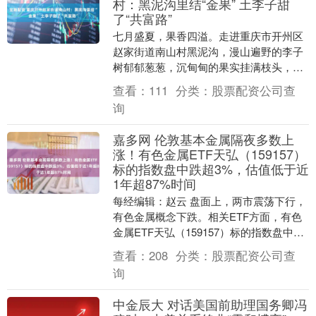
村：黑泥沟里结“金果” 土李子甜
了“共富路”
七月盛夏，果香四溢。走进重庆市开州区
赵家街道南山村黑泥沟，漫山遍野的李子
树郁郁葱葱，沉甸甸的果实挂满枝头，果
农们穿梭林间，采摘、分拣、装箱，一派
查看：
111
分类：
股票配资公司查
丰收的繁忙景象。....
询
嘉多网 伦敦基本金属隔夜多数上
涨！有色金属ETF天弘（159157）
标的指数盘中跌超3%，估值低于近
1年超87%时间
每经编辑：赵云 盘面上，两市震荡下行，
有色金属概念下跌。相关ETF方面，有色
金属ETF天弘（159157）标的指数盘中跌
3.11%，申购额达400万份，为深市同....
查看：
208
分类：
股票配资公司查
询
中金辰大 对话美国前助理国务卿冯