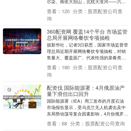
尽染。南依大别山，北枕大淮河——六
安，这座襟怀山水、文脉悠长的城市，正
查看：
120
分类：
股票配资公司查
掀起一场以“非遗+....
询
360配资网 覆盖14个平台 市场监管
总局开展网络餐饮专项抽检
据新华社，记者3日获悉，国家市场监督管
理总局近期开展网络餐饮专项抽检，对销
售量大、覆盖面广、代表性强的菜肴类、
小吃快餐类、主食类、饮品类、甜品类、
查看：
180
分类：
股票配资公司查
烧烤类、火锅类....
询
配资伐 国际能源署：4月俄原油产
量下滑但出口回升
国际能源署（IEA）周三发布的月度石油
市场报告显示，受乌克兰无人机袭击及中
东局势动荡等复合因素影响，4月份俄罗斯
原油生产与出口呈现结构性波动：原油产
查看：
68
分类：
股票配资公司查询
量同比出现下....