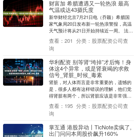
财富加 希腊遭遇又一轮热浪 最高
气温或达43摄氏度
新华财经北京7月21日电（乔颖）希腊国
家气象局20日发布新一轮热浪警报，高温
天气预计将从21日开始持续近一周。 法新
社援引希腊国家气象局发布的消息报
查看：
201
分类：
股票配资公司查
道：“预计从....
询
华利配资 别等肾“垮掉”才后悔！身
体这4个异常，或是肾衰竭的求救
信号_肾脏_时候_毒素
肾脏，对人体而言是非常重要的，遗憾的
是，很多人都有这样错误的理解，他们觉
得肾脏有两个，所以肾脏应该是非常强大
的，其实这是大错特错的，作为医生，要
查看：
195
分类：
股票配资公司查
告诉大家的是，人....
询
掌互通 港股异动丨TicNote卖疯了,
出门问问本周股价飙升160%