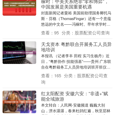
稼时：中美关系绝非“零和博弈”，
中国发展是美国重要机遇
封面新闻记者粟裕 美国前助理国务卿托马
斯・芬格（ThomasFingar）还有一个意蕴
悠远的中文名——冯稼时。早年求学时，
他的中文老师为他取下这个名字，顺时耕
查看：
95
分类：
股票配资公司查询
耘....
天戈资本 粤黔联合开展务工人员异
地培训
本报讯 （记者李丰 田程 实习生杨丹）近
日，“粤黔协作·技能强基”——贵州·广东联
合在粤黔籍务工人员异地培训班开班仪式
在广州市昊志机电股份有限公司（以下简
查看：
165
分类：
股票配资公司查
称“昊....
询
红太阳配资 安徽六安：“非遗+”赋
能全域旅游
本文转自：人民网-安徽频道 巍巍大别
山，淠水潺潺，春来杜鹃红遍，秋至层林