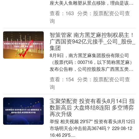
座大美人鱼雕塑从景点移除，理由是该雕
像“丑陋、色情”以及充满“男性对女性外表
查看：
163
分类：
股票配资公司查
的狂热幻想”....
询
智策管家 南方黑芝麻控制权易主！
广西国资942亿元接手_公司_股份_
集团
8月9日，南方黑芝麻集团股份有限公司
（股票代码：000716，以下简称黑芝麻）
发布公告称，公司控股股东广西黑五类食
品集团有限责任公司（以下简称黑五类集
查看：
154
分类：
股票配资公司查
团）与广西....
询
宝聚荣配资 投资有看头8月14日 指
数新高后 大盘终结8连阳 多空博弈
再次升级
举报 相关视频 29'57'' 投资有看头|8月12日
市场明天会冲击前高3674吗？ 229 08-12
16:46 29'5....