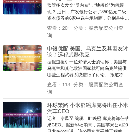
监管多次发文“反内卷”，“地板价”为何频
现？ 近日，广发银行公示了350亿元二级
资本债券的6家中选主承销商，分别是中国
银河证券、广发证券、兴业银行、国泰海
查看：
201
分类：
股票配资公司查
通证券....
询
申银优配 美国、乌克兰及其盟友讨
论了远程武器供应
据报道援引一位知情人士的话称，美国与
乌克兰和其他欧洲国家就可向乌克兰提供
哪些远程武器系统进行了讨论。 报道称，
此次讨论发生在美国总统特朗普与乌克兰
查看：
113
分类：
股票配资公司查
总统泽连斯基通....
询
环球策路 小米辟谣库克将出任小米
汽车CEO
记者｜毕凤至 编辑｜叶映橙 库克将卸任苹
果CEO。据新华社消息，美国苹果公司20
日发布公告说，该公司负责硬件工程的高