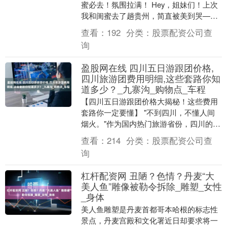
蜜必去！氛围拉满！ Hey，姐妹们！上次
我和闺蜜去了趟贵州，简直被美到哭——
山清水秀，氛围感直接拉满，特别适合两
查看：
192
分类：
股票配资公司查
个人慢悠悠....
询
盈股网在线 四川五日游跟团价格,
四川旅游团费用明细,这些套路你知
道多少？_九寨沟_购物点_车程
【四川五日游跟团价格大揭秘！这些费用
套路你一定要懂】 "不到四川，不懂人间
烟火。"作为国内热门旅游省份，四川的雪
山、古镇、熊猫与火锅共同编织成一张迷
查看：
214
分类：
股票配资公司查
人的网。天府....
询
杠杆配资网 丑陋？色情？丹麦“大
美人鱼”雕像被勒令拆除_雕塑_女性
_身体
美人鱼雕塑是丹麦首都哥本哈根的标志性
景点，丹麦宫殿和文化署近日却要求将一