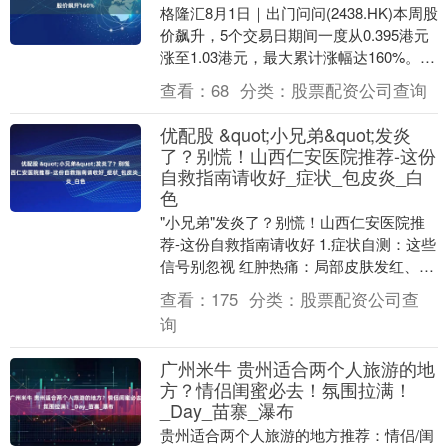
格隆汇8月1日｜出门问问(2438.HK)本周股
价飙升，5个交易日期间一度从0.395港元
涨至1.03港元，最大累计涨幅达160%。
消息面上，出门问问近日携最....
查看：
68
分类：
股票配资公司查询
优配股 &quot;小兄弟&quot;发炎
了？别慌！山西仁安医院推荐-这份
自救指南请收好_症状_包皮炎_白
色
"小兄弟"发炎了？别慌！山西仁安医院推
荐-这份自救指南请收好 1.症状自测：这些
信号别忽视 红肿热痛：局部皮肤发红、肿
胀、触痛明显 异常分泌物：白色/黄色分泌
查看：
175
分类：
股票配资公司查
物....
询
广州米牛 贵州适合两个人旅游的地
方？情侣闺蜜必去！氛围拉满！
_Day_苗寨_瀑布
贵州适合两个人旅游的地方推荐：情侣/闺