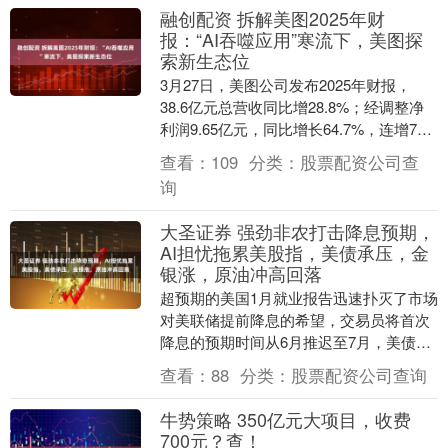
融创配资 拆解美图2025年财
报：“AI吞噬应用”寒流下，美图探
索新生态位
3月27日，美图公司发布2025年财报，
38.6亿元总营收同比增28.8%；经调整净
利润9.65亿元，同比增长64.7%，连增7
年。 “AI吞噬软件”的论断席卷....
查看：
109
分类：
股票配资公司查
询
大圣证券 强劲非农打击降息预期，
AI担忧拖累美股指，美债承压，金
银涨，原油冲高回落
超预期的美国1月就业报告迅速扑灭了市场
对美联储提前降息的希望，交易员将首次
降息的预期时间从6月推迟至7月，美债价
格承压。美股指在数据公布后一度跳空高
查看：
88
分类：
股票配资公司查询
开，但随后因....
牛势策略 350亿元大项目，收费
700元？查！