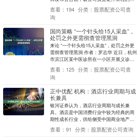
级副总裁约翰·特努斯将从9月1日起接替蒂
查看：
194
分类：
股票配资公司查
姆·....
询
国尚策略 “一个针头给15人采血”，
处罚之外更需彻查管理黑洞
来论 “一个针头给15人采血”，处罚之外更
需彻查管理黑洞 作者：罗志华 近日，杭州
市滨江区某中医诊所在一小区开展义诊活
动时“共用针头”一事引发轩然大波。当地
查看：
125
分类：
股票配资公司查
卫生....
询
正中优配 机构：酒店行业周期与成
长兼具
银河证券认为，酒店行业周期与成长兼
具。酒店是中国消费行业中较为经典的周
期性成长行业，供给侧受中国商业地产发
展与资源型加盟商资产配置需求驱动，叠
查看：
91
分类：
股票配资公司查询
加产品结构升级，行....