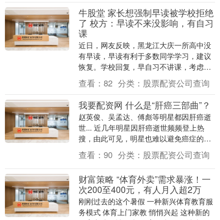
牛股堂 家长想强制早读被学校拒绝
了 校方：早读不来没影响，有自习
课
近日，网友反映，黑龙江大庆一所高中没
有早读，早读有利于多数同学学习，建议
恢复。学校回复，早自习不讲课，考虑到
有想上也有不想上的学生，现采取自愿方
查看：
82
分类：
股票配资公司查询
式进行，早自习有....
我要配资网 什么是“肝癌三部曲”？
赵英俊、吴孟达、傅彪等明星都因肝癌逝
世... 近几年明星因肝癌逝世频频登上热
搜，由此可见，明星也难以避免癌症的侵
袭。 肝癌是全球第二大癌症死因，而在全
查看：
90
分类：
股票配资公司查询
球范围内，....
财富策略 “体育外卖”需求暴涨！一
次200至400元，有人月入超2万
刚刚过去的这个暑假 一种新兴体育教育服
务模式 体育上门家教 悄悄兴起 这种新的