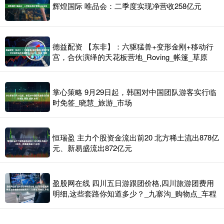
辉煌国际 唯品会：二季度实现净营收258亿元
德益配资 【东非】：六驱猛兽+变形金刚+移动行
宫，合伙演绎的天花板营地_Roving_帐篷_草原
掌心策略 9月29日起，韩国对中国团队游客实行临
时免签_晓慧_旅游_市场
恒瑞盈 主力个股资金流出前20 北方稀土流出878亿
元、新易盛流出872亿元
盈股网在线 四川五日游跟团价格,四川旅游团费用
明细,这些套路你知道多少？_九寨沟_购物点_车程