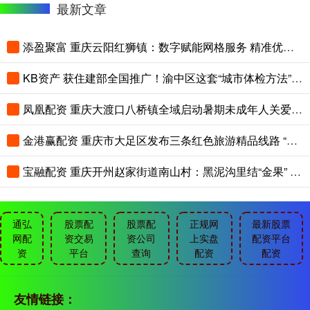
最新文章
添盈聚富 重庆云阳红狮镇：数字赋能网格服务 精准优化营商环境
KB资产 获住建部全国推广！渝中区这套“城市体检方法”强在哪？
凤凰配资 重庆大渡口八桥镇全域启动暑期未成年人关爱保护行动
金港赢配资 重庆市大足区发布三条红色旅游精品线路 “一站式”解锁红色人文山水
宝融配资 重庆开州赵家街道南山村：黑泥沟里结“金果” 土李子甜了“共富路”
通弘
股票配
股票配
正规网
最新股票
网配
资交易
资公司
上实盘
配资平台
资
平台
查询
配资
配资
友情链接：