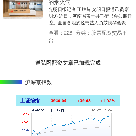
的烟火气
光明日报记者 王胜昔 光明日报通讯员 郭
明远 近日，河南省宝丰县马街书会如期开
腔。全国各地的说书艺人负鼓携琴会聚于
此，把最质朴的说唱留在乡土，把最深沉
查看：
228
分类：
股票配资交易平
的乡愁系在....
台
通弘网配资文章已加载完成
沪深京指数
上证综指
3940.04
+39.68
+1.02%