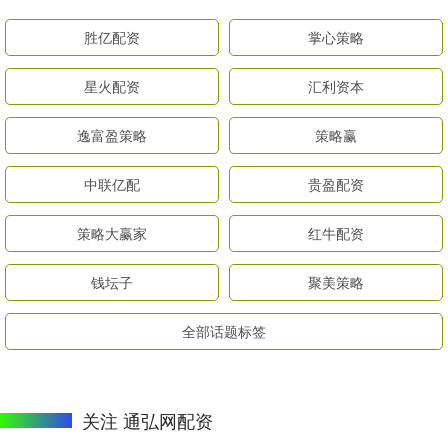
胜亿配资
掌心策略
星火配资
汇利资本
逸富盈策略
策略赢
中联亿配
贵盈配资
策略大赢家
红牛配资
钱坛子
聚美策略
全部话题标签
关注 通弘网配资