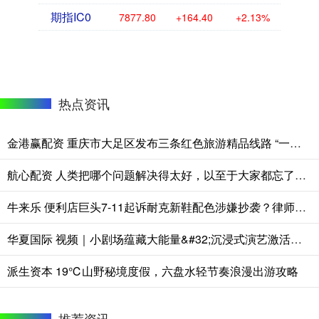
期指IC0
7877.80
+164.40
+2.13%
热点资讯
金港赢配资 重庆市大足区发布三条红色旅游精品线路 “一站式”解锁红色人文山水
航心配资 人类把哪个问题解决得太好，以至于大家都忘了它曾是灾难？
牛来乐 便利店巨头7-11起诉耐克新鞋配色涉嫌抄袭？律师：双重侵权成立 最高或面临5倍赔偿
华夏国际 视频｜小剧场蕴藏大能量&#32;沉浸式演艺激活消费新生态
派生资本 19℃山野秘境度假，六盘水轻节奏浪漫出游攻略
推荐资讯