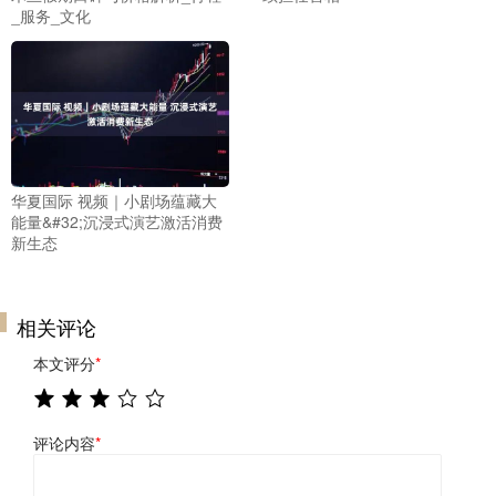
_服务_文化
华夏国际 视频｜小剧场蕴藏大
能量&#32;沉浸式演艺激活消费
新生态
相关评论
本文评分
*
评论内容
*