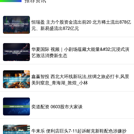
恒瑞盈 主力个股资金流出前20 北方稀土流出878亿
元、新易盛流出872亿元
华夏国际 视频｜小剧场蕴藏大能量&#32;沉浸式演
艺激活消费新生态
鑫赢智投 西北大环线新玩法,丝绸之旅必打卡,风景
美到窒息_青海湖_敦煌_小林
奕道配资 0603股市大家谈
牛来乐 便利店巨头7-11起诉耐克新鞋配色涉嫌抄