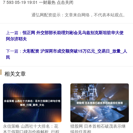
7 593 05-19 19:01 一财最热 点击关闭
通弘网配资提示：文章来自网络，不代表本站观点。
上一篇：
恒正网 外交部部长助理刘彬会见乌兹别克斯坦驻华大使
阿尔济耶夫
下一篇：
大彩配资 沪深两市成交额突破15万亿元_交易日_放量_人
民
相关文章
永信策略 山西社十大排名：花
猎股网 日本首相石破茂表示继
木兰假期口碑与价格解析_行程
续担任首相